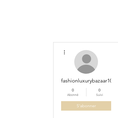
Plus d'actions
fashionluxurybazaar1004
0
0
Abonné
Suivi
S'abonner