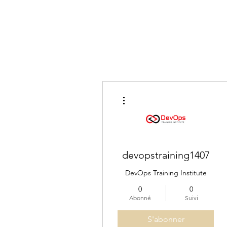
Plus d'actions
devopstraining1407
DevOps Training Institute
0
0
Abonné
Suivi
S'abonner